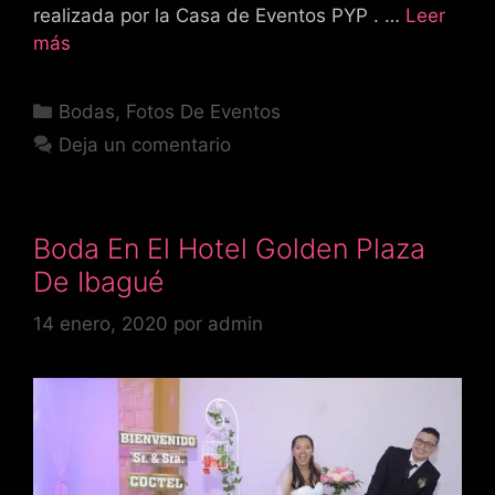
realizada por la Casa de Eventos PYP . …
Leer
más
Categorías
Bodas
,
Fotos De Eventos
Deja un comentario
Boda En El Hotel Golden Plaza
De Ibagué
14 enero, 2020
por
admin