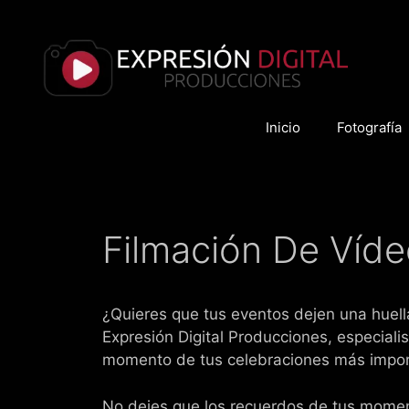
Saltar
al
contenido
Inicio
Fotografía
Filmación De Víde
¿Quieres que tus eventos dejen una huell
Expresión Digital Producciones, especiali
momento de tus celebraciones más impor
No dejes que los recuerdos de tus mome