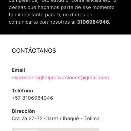
cumpleaños, foto estudio, conferencias etc. Si
deseas que hagamos parte de ese momento
tan importante para ti, no dudes en
comunicarte con nosotros al
3106984946.
CONTÁCTANOS
Email
expresiondigitalproducciones@gmail.com
Teléfono
+57 3106984946
Dirección
Cra 2a 27-72 Claret / Ibagué - Tolima